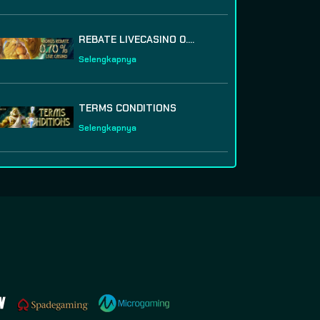
REBATE LIVECASINO 0....
Selengkapnya
TERMS CONDITIONS
Selengkapnya