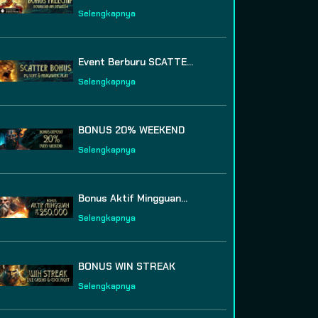
Selengkapnya
Event Berburu SCATTE...
Selengkapnya
BONUS 20% WEEKEND
Selengkapnya
Bonus Aktif Mingguan...
Selengkapnya
BONUS WIN STREAK
Selengkapnya