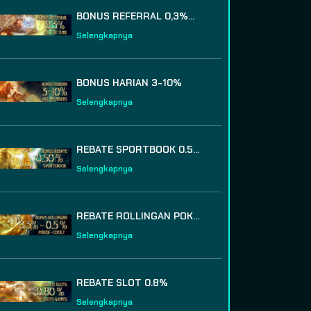
BONUS REFERRAL 0,3%...
Selengkapnya
BONUS HARIAN 3-10%
Selengkapnya
REBATE SPORTBOOK 0.5...
Selengkapnya
REBATE ROLLINGAN POK...
Selengkapnya
REBATE SLOT 0.8%
Selengkapnya