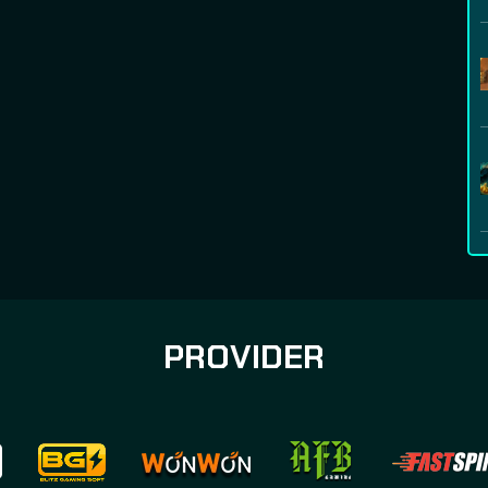
PROVIDER