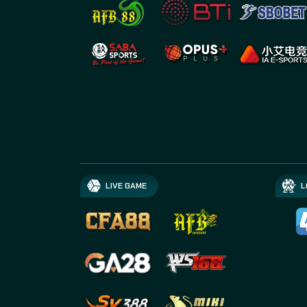
LIVE GAME
L