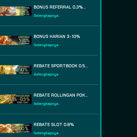
BONUS REFERRAL 0,3%...
Selengkapnya
BONUS HARIAN 3-10%
Selengkapnya
REBATE SPORTBOOK 0.5...
Selengkapnya
REBATE ROLLINGAN POK...
Selengkapnya
REBATE SLOT 0.8%
Selengkapnya