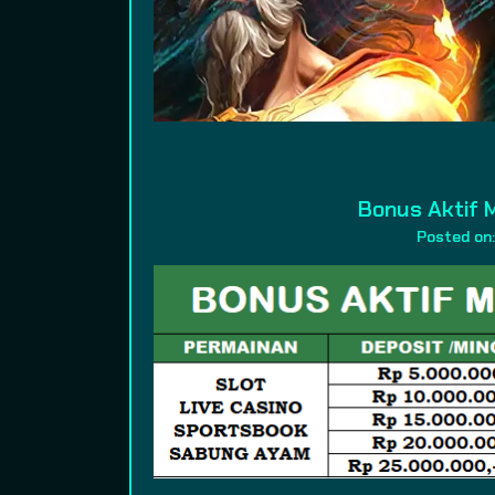
Bonus Aktif 
Posted on